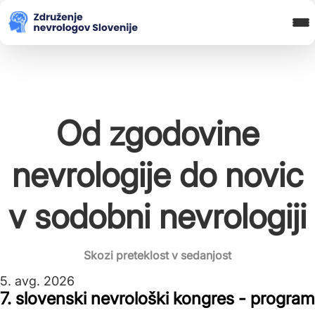
Blog in novice
Koledar Dogodkov
Spletna Učilnica
Prijava
Od zgodovine
nevrologije do novic
v sodobni nevrologiji
Skozi preteklost v sedanjost
5. avg. 2026
7. slovenski nevrološki kongres - program