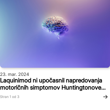
23. mar. 2024
Laquinimod ni upočasnil napredovanja
motoričnih simptomov Huntingtonove
bolezni
→
Stran 1 od 3