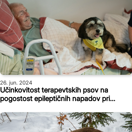
26. jun. 2024
Učinkovitost terapevtskih psov na
pogostost epileptičnih napadov pri
bolnikih s trdovratno epilepsijo