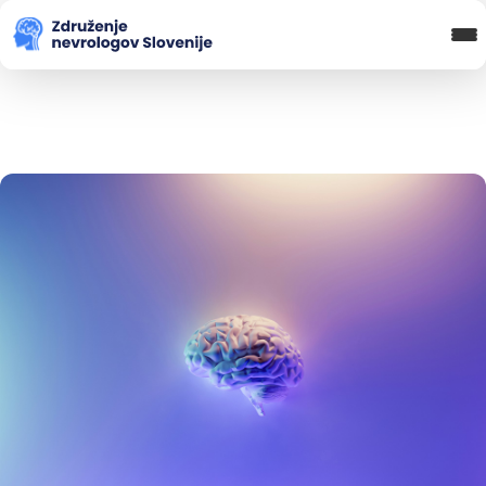
Blog in novice
Koledar Dogodkov
Spletna Učilnica
Prijava