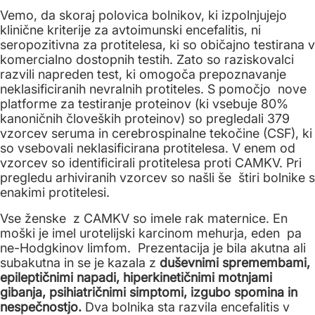
Vemo, da skoraj polovica bolnikov, ki izpolnjujejo
klinične kriterije za avtoimunski encefalitis, ni
seropozitivna za protitelesa, ki so običajno testirana v
komercialno dostopnih testih. Zato so raziskovalci
razvili napreden test, ki omogoča prepoznavanje
neklasificiranih nevralnih protiteles. S pomočjo nove
platforme za testiranje proteinov (ki vsebuje 80%
kanoničnih človeških proteinov) so pregledali 379
vzorcev seruma in cerebrospinalne tekočine (CSF), ki
so vsebovali neklasificirana protitelesa. V enem od
vzorcev so identificirali protitelesa proti CAMKV. Pri
pregledu arhiviranih vzorcev so našli še štiri bolnike s
enakimi protitelesi.
Vse ženske z CAMKV so imele rak maternice. En
moški je imel urotelijski karcinom mehurja, eden pa
ne-Hodgkinov limfom. Prezentacija je bila akutna ali
subakutna in se je kazala z
duševnimi spremembami,
epileptičnimi napadi, hiperkinetičnimi motnjami
gibanja, psihiatričnimi simptomi, izgubo spomina in
nespečnostjo.
Dva bolnika sta razvila encefalitis v