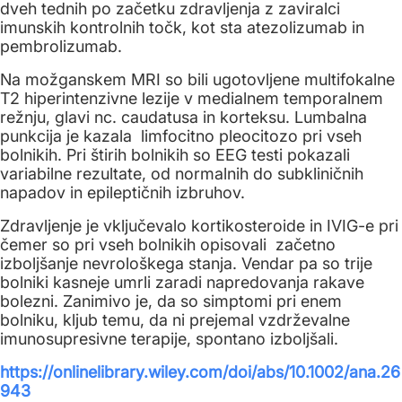
dveh tednih po začetku zdravljenja z zaviralci
imunskih kontrolnih točk, kot sta atezolizumab in
pembrolizumab.
Na možganskem MRI so bili ugotovljene multifokalne
T2 hiperintenzivne lezije v medialnem temporalnem
režnju, glavi nc. caudatusa in korteksu. Lumbalna
punkcija je kazala limfocitno pleocitozo pri vseh
bolnikih. Pri štirih bolnikih so EEG testi pokazali
variabilne rezultate, od normalnih do subkliničnih
napadov in epileptičnih izbruhov.
Zdravljenje je vključevalo kortikosteroide in IVIG-e pri
čemer so pri vseh bolnikih opisovali začetno
izboljšanje nevrološkega stanja. Vendar pa so trije
bolniki kasneje umrli zaradi napredovanja rakave
bolezni. Zanimivo je, da so simptomi pri enem
bolniku, kljub temu, da ni prejemal vzdrževalne
imunosupresivne terapije, spontano izboljšali.
https://onlinelibrary.wiley.com/doi/abs/10.1002/ana.26
943