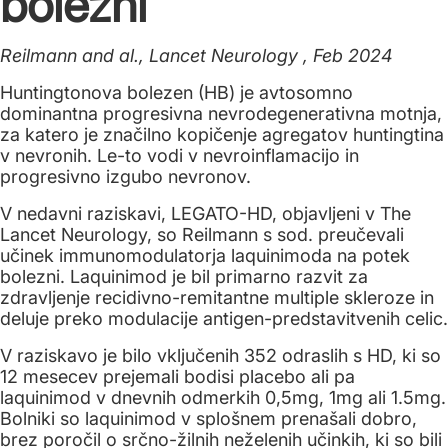
bolezni
Reilmann and al., Lancet Neurology , Feb 2024
Huntingtonova bolezen (HB) je avtosomno
dominantna progresivna nevrodegenerativna motnja,
za katero je značilno kopičenje agregatov huntingtina
v nevronih. Le-to vodi v nevroinflamacijo in
progresivno izgubo nevronov.
V nedavni raziskavi, LEGATO-HD, objavljeni v The
Lancet Neurology, so Reilmann s sod. preučevali
učinek immunomodulatorja laquinimoda na potek
bolezni. Laquinimod je bil primarno razvit za
zdravljenje recidivno-remitantne multiple skleroze in
deluje preko modulacije antigen-predstavitvenih celic.
V raziskavo je bilo vključenih 352 odraslih s HD, ki so
12 mesecev prejemali bodisi placebo ali pa
laquinimod v dnevnih odmerkih 0,5mg, 1mg ali 1.5mg.
Bolniki so laquinimod v splošnem prenašali dobro,
brez poročil o srčno-žilnih neželenih učinkih, ki so bili