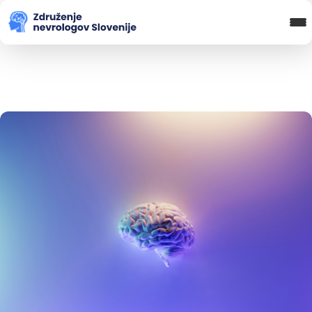
Blog in novice
Koledar Dogodkov
Spletna Učilnica
Prijava