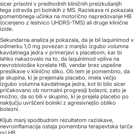
sicer prisotni v predhodnih kliničnih preizkušanjih
tega zdravila pri bolnikih z MS. Raziskava ni pokazala
pomembnega učinka na motorično napredovanje HB
(ocenjeno z lestvico UHDRS-TMS) ali druge klinične
izide.
Sekundarna analiza je pokazala, da je bil laquinimod v
odmerku 1,0 mg povezan z manjšo izgubo volumna
kavdatnega jedra v primerjavi s placebom, kar bi
lahko nakazovalo na to, da laquinimod vpliva na
nevrobiološke korelate HB, vendar brez uspešne
preslikave v klinično sliko. Ob tem je pomembno, da
je skupina, ki je prejemala placebo, imela večjo
izgubo volumna kavdatnega jedra, kot bi bilo sicer
pričakovano ob normalni progresiji bolezni, zato je
možno, da so bili v skupino, ki je prejela placebo po
naključju uvrščeni bolniki z agresivnejšo obliko
bolezni.
Kljub manj spodbudnim rezultatom raziskave,
nevroinflamacija ostaja pomembna terapevtska tarča
pri HB.