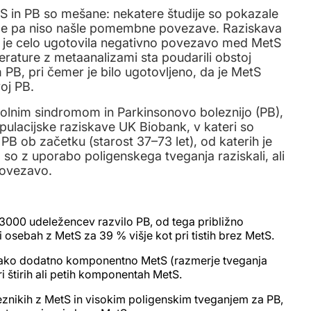
 in PB so mešane: nekatere študije so pokazale
ge pa niso našle pomembne povezave. Raziskava
t) je celo ugotovila negativno povezavo med MetS
terature z metaanalizami sta poudarili obstoj
B, pri čemer je bilo ugotovljeno, da je MetS
oj PB.
olnim sindromom in Parkinsonovo boleznijo (PB),
pulacijske raziskave UK Biobank, v kateri so
PB ob začetku (starost 37–73 let), od katerih je
so z uporabo poligenskega tveganja raziskali, ali
povezavo.
3000 udeležencev razvilo PB, od tega približno
i osebah z MetS za 39 % višje kot pri tistih brez MetS.
sako dodatno komponentno MetS (razmerje tveganja
ri štirih ali petih komponentah MetS.
eznikih z MetS in visokim poligenskim tveganjem za PB,