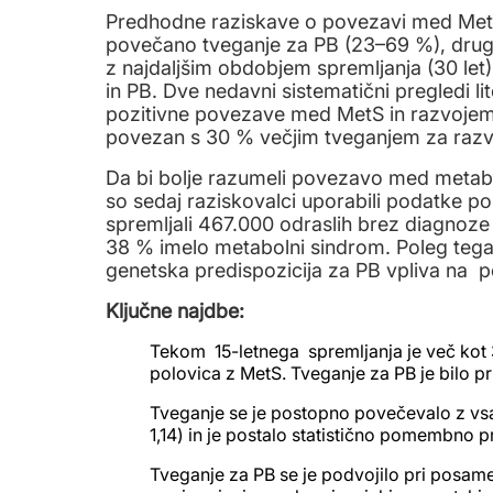
Predhodne raziskave o povezavi med MetS
povečano tveganje za PB (23–69 %), dru
z najdaljšim obdobjem spremljanja (30 le
in PB. Dve nedavni sistematični pregledi li
pozitivne povezave med MetS in razvojem P
povezan s 30 % večjim tveganjem za razv
Da bi bolje razumeli povezavo med metab
so sedaj raziskovalci uporabili podatke po
spremljali 467.000 odraslih brez diagnoze 
38 % imelo metabolni sindrom. Poleg tega 
genetska predispozicija za PB vpliva na 
Ključne najdbe:
Tekom 15-letnega spremljanja je več kot 
polovica z MetS. Tveganje za PB je bilo pr
Tveganje se je postopno povečevalo z v
1,14) in je postalo statistično pomembno p
Tveganje za PB se je podvojilo pri posam