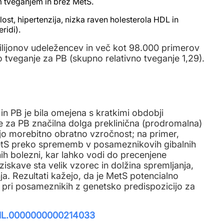
m tveganjem in brez MetS.
lost, hipertenzija, nizka raven holesterola HDL in
ridi).
milijonov udeležencev in več kot 98.000 primerov
tveganje za PB (skupno relativno tveganje 1,29).
in PB je bila omejena s kratkimi obdobji
 je za PB značilna dolga preklinična (prodromalna)
jo morebitno obratno vzročnost; na primer,
MetS preko sprememb v posameznikovih gibalnih
ih bolezni, kar lahko vodi do precenjene
iskave sta velik vzorec in dolžina spremljanja,
a. Rezultati kažejo, da je MetS potencialno
i pri posameznikih z genetsko predispozicijo za
/WNL.0000000000214033