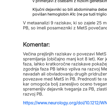
v primerjavi z osebami z nizkim genetski
Ključni dejavniki so bili abdominalna debe
povišan hemoglobin A1c (ne pa tudi triglice
V metaanalizi 9 raziskav, ki so zajele 25 
PB, so imeli posamezniki z MetS povečano 
Komentar:
Večina prejšnjih raziskav o povezavi MetS 
spremljanja (običajno manj kot 8 let). Ker
faza, lahko kratkoročne raziskave pokaže
zgodnja faza PB lahko vpliva na razvoj 
navadah ali obvladovanju drugih pridružen
povezave med MetS in PB. Prednosti te raz
kar omogoča bolj zanesljivo oceno tveganj
spremenljiv dejavnik tveganja za PB, zlast
razvoj PB.
https://www.neurology.org/doi/10.1212