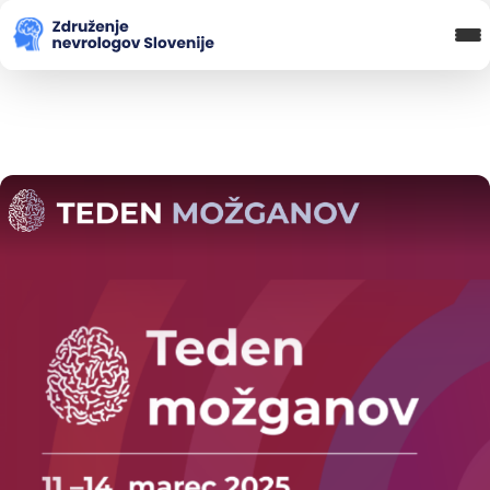
Blog in novice
Koledar Dogodkov
Spletna Učilnica
Prijava