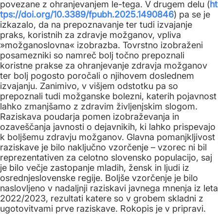
povezane z ohranjevanjem le-tega. V drugem delu (
ht
tps://doi.org/10.3389/fpubh.2025.1490846
) pa se je
izkazalo, da na prepoznavanje ter tudi izvajanje
praks, koristnih za zdravje možganov, vpliva
»možganoslovna« izobrazba. Tovrstno izobraženi
posamezniki so namreč bolj točno prepoznali
koristne prakse za ohranjevanje zdravja možganov
ter bolj pogosto poročali o njihovem doslednem
izvajanju. Zanimivo, v višjem odstotku pa so
prepoznali tudi možganske bolezni, katerih pojavnost
lahko zmanjšamo z zdravim življenjskim slogom.
Raziskava poudarja pomen izobraževanja in
ozaveščanja javnosti o dejavnikih, ki lahko prispevajo
k boljšemu zdravju možganov. Glavna pomanjkljivost
raziskave je bilo naključno vzorčenje – vzorec ni bil
reprezentativen za celotno slovensko populacijo, saj
je bilo večje zastopanje mladih, žensk in ljudi iz
osrednjeslovenske regije. Boljše vzorčenje je bilo
naslovljeno v nadaljnji raziskavi javnega mnenja iz leta
2022/2023, rezultati katere so v grobem skladni z
ugotovitvami prve raziskave. Rokopis je v pripravi.