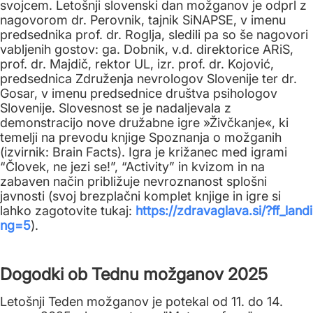
svojcem. Letošnji slovenski dan možganov je odprl z
nagovorom dr. Perovnik, tajnik SiNAPSE, v imenu
predsednika prof. dr. Roglja, sledili pa so še nagovori
vabljenih gostov: ga. Dobnik, v.d. direktorice ARiS,
prof. dr. Majdič, rektor UL, izr. prof. dr. Kojović,
predsednica Združenja nevrologov Slovenije ter dr.
Gosar, v imenu predsednice društva psihologov
Slovenije. Slovesnost se je nadaljevala z
demonstracijo nove družabne igre »Živčkanje«, ki
temelji na prevodu knjige Spoznanja o možganih
(izvirnik: Brain Facts). Igra je križanec med igrami
“Človek, ne jezi se!”, “Activity” in kvizom in na
zabaven način približuje nevroznanost splošni
javnosti (svoj brezplačni komplet knjige in igre si
lahko zagotovite tukaj:
https://zdravaglava.si/?ff_landi
ng=5
).
Dogodki ob Tednu možganov 2025
Letošnji Teden možganov je potekal od 11. do 14.