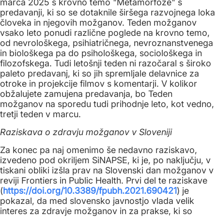
marca 2025 s krovno temo "Metamorfoze" s
predavanji, ki so se dotaknile širšega razvojnega loka
človeka in njegovih možganov. Teden možganov
vsako leto ponudi različne poglede na krovno temo,
od nevrološkega, psihiatričnega, nevroznanstvenega
in biološkega pa do psihološkega, sociološkega in
filozofskega. Tudi letošnji teden ni razočaral s široko
paleto predavanj, ki so jih spremljale delavnice za
otroke in projekcije filmov s komentarji. V kolikor
obžalujete zamujena predavanja, bo Teden
možganov na sporedu tudi prihodnje leto, kot vedno,
tretji teden v marcu.
Raziskava o zdravju možganov v Sloveniji
Za konec pa naj omenimo še nedavno raziskavo,
izvedeno pod okriljem SiNAPSE, ki je, po naključju, v
tiskani obliki izšla prav na Slovenski dan možganov v
reviji Frontiers in Public Health. Prvi del te raziskave
(
https://doi.org/10.3389/fpubh.2021.690421
) je
pokazal, da med slovensko javnostjo vlada velik
interes za zdravje možganov in za prakse, ki so