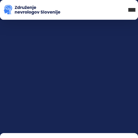
Blog in novice
Koledar Dogodkov
Spletna Učilnica
Prijava