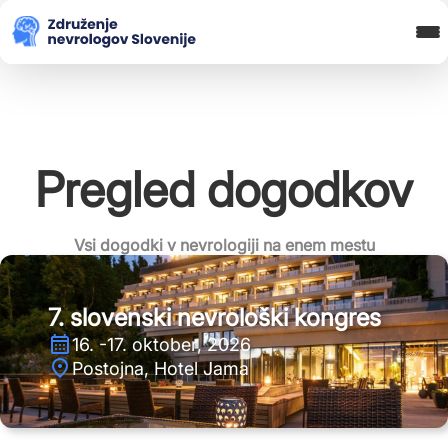
Blog in novice
Koledar Dogodkov
Spletna Učilnica
Prijava
Pregled dogodkov
Vsi dogodki v nevrologiji na enem mestu
7. slovenski nevrološki kongres
16. -17. oktober, 2026
Postojna, Hotel Jama