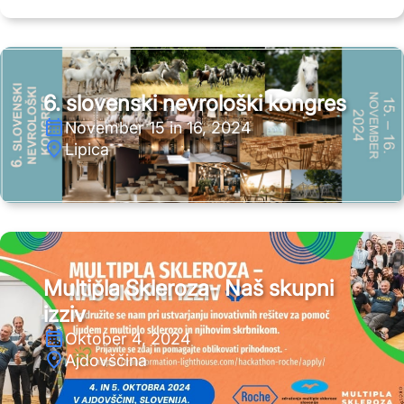
6. slovenski nevrološki kongres
November 15 in 16, 2024
Lipica
Multipla Skleroza- Naš skupni
izziv
Oktober 4, 2024
Ajdovščina