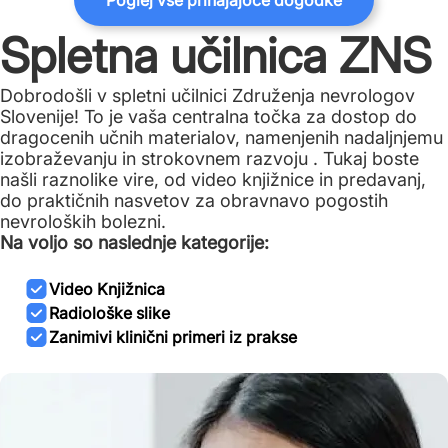
Poglej vse prihajajoče dogodke
Spletna učilnica ZNS
Dobrodošli v spletni učilnici Združenja nevrologov
Slovenije! To je vaša centralna točka za dostop do
dragocenih učnih materialov, namenjenih nadaljnjemu
izobraževanju in strokovnem razvoju . Tukaj boste
našli raznolike vire, od video knjižnice in predavanj,
do praktičnih nasvetov za obravnavo pogostih
nevroloških bolezni.
Na voljo so naslednje kategorije:
Video Knjižnica
Radiološke slike
Zanimivi klinični primeri iz prakse