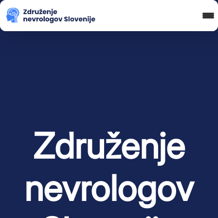
Blog in novice
Koledar Dogodkov
Spletna Učilnica
Prijava
Združenje
nevrologov