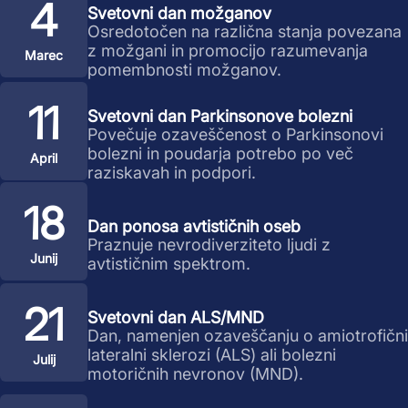
4
Svetovni dan možganov
Osredotočen na različna stanja povezana
z možgani in promocijo razumevanja
Marec
pomembnosti možganov.
11
Svetovni dan Parkinsonove bolezni
Povečuje ozaveščenost o Parkinsonovi
bolezni in poudarja potrebo po več
April
raziskavah in podpori.
18
Dan ponosa avtističnih oseb
Praznuje nevrodiverziteto ljudi z
Junij
avtističnim spektrom.
21
Svetovni dan ALS/MND
Dan, namenjen ozaveščanju o amiotrofični
lateralni sklerozi (ALS) ali bolezni
Julij
motoričnih nevronov (MND).