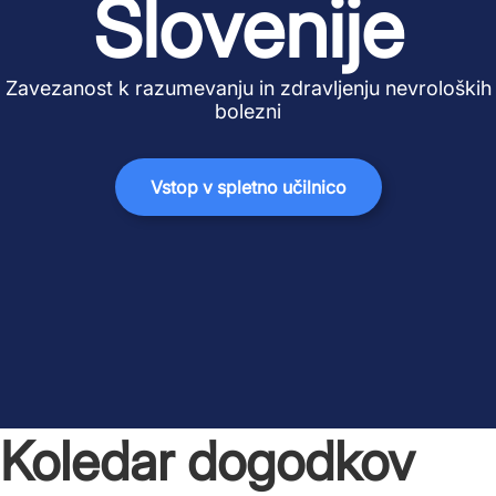
Slovenije
Zavezanost k razumevanju in zdravljenju nevroloških
bolezni
Vstop v spletno učilnico
Koledar dogodkov