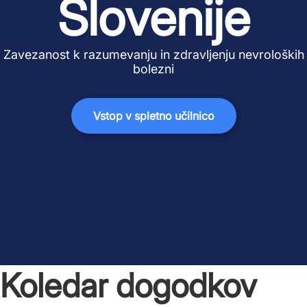
Slovenije
Zavezanost k razumevanju in zdravljenju nevroloških
bolezni
Vstop v spletno učilnico
Koledar dogodkov