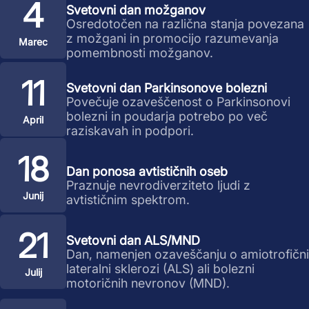
4
Svetovni dan možganov
Osredotočen na različna stanja povezana
z možgani in promocijo razumevanja
Marec
pomembnosti možganov.
11
Svetovni dan Parkinsonove bolezni
Povečuje ozaveščenost o Parkinsonovi
bolezni in poudarja potrebo po več
April
raziskavah in podpori.
18
Dan ponosa avtističnih oseb
Praznuje nevrodiverziteto ljudi z
Junij
avtističnim spektrom.
21
Svetovni dan ALS/MND
Dan, namenjen ozaveščanju o amiotrofični
lateralni sklerozi (ALS) ali bolezni
Julij
motoričnih nevronov (MND).