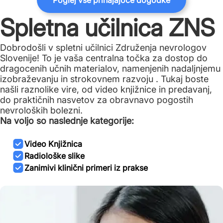
Poglej vse prihajajoče dogodke
Spletna učilnica ZNS
Dobrodošli v spletni učilnici Združenja nevrologov
Slovenije! To je vaša centralna točka za dostop do
dragocenih učnih materialov, namenjenih nadaljnjemu
izobraževanju in strokovnem razvoju . Tukaj boste
našli raznolike vire, od video knjižnice in predavanj,
do praktičnih nasvetov za obravnavo pogostih
nevroloških bolezni.
Na voljo so naslednje kategorije:
Video Knjižnica
Radiološke slike
Zanimivi klinični primeri iz prakse