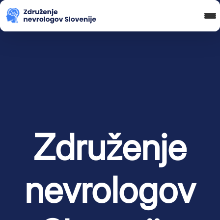
Blog in novice
Koledar Dogodkov
Spletna Učilnica
Prijava
Združenje
nevrologov