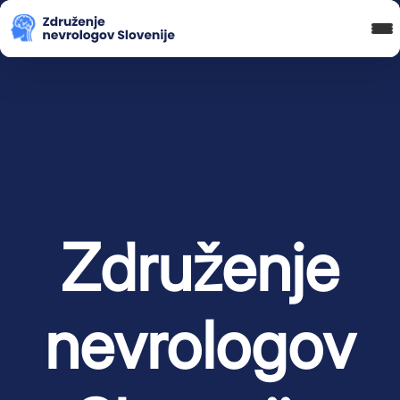
Blog in novice
Koledar Dogodkov
Spletna Učilnica
Prijava
Združenje
nevrologov