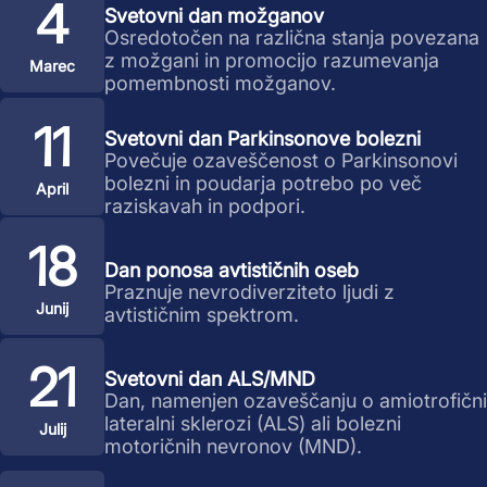
4
Svetovni dan možganov
Osredotočen na različna stanja povezana
z možgani in promocijo razumevanja
Marec
pomembnosti možganov.
11
Svetovni dan Parkinsonove bolezni
Povečuje ozaveščenost o Parkinsonovi
bolezni in poudarja potrebo po več
April
raziskavah in podpori.
18
Dan ponosa avtističnih oseb
Praznuje nevrodiverziteto ljudi z
Junij
avtističnim spektrom.
21
Svetovni dan ALS/MND
Dan, namenjen ozaveščanju o amiotrofični
lateralni sklerozi (ALS) ali bolezni
Julij
motoričnih nevronov (MND).