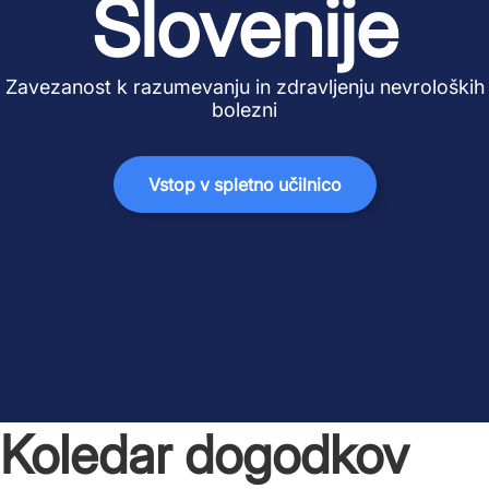
Slovenije
Zavezanost k razumevanju in zdravljenju nevroloških
bolezni
Vstop v spletno učilnico
Koledar dogodkov