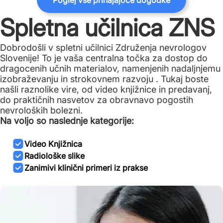
Poglej vse prihajajoče dogodke
Spletna učilnica ZNS
Dobrodošli v spletni učilnici Združenja nevrologov
Slovenije! To je vaša centralna točka za dostop do
dragocenih učnih materialov, namenjenih nadaljnjemu
izobraževanju in strokovnem razvoju . Tukaj boste
našli raznolike vire, od video knjižnice in predavanj,
do praktičnih nasvetov za obravnavo pogostih
nevroloških bolezni.
Na voljo so naslednje kategorije:
Video Knjižnica
Radiološke slike
Zanimivi klinični primeri iz prakse