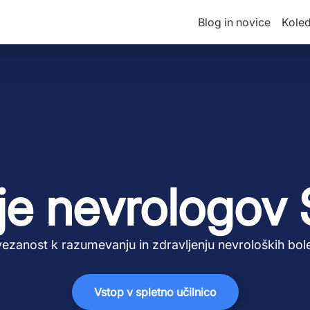
Blog in novice
Kole
e nevrologov 
ezanost k razumevanju in zdravljenju nevroloških bol
Vstop v spletno učilnico