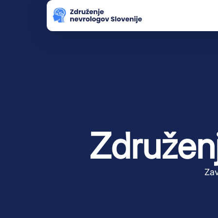
Združenj
Zav