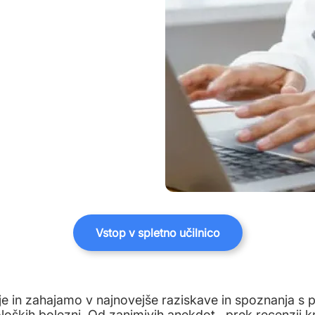
Vstop v spletno učilnico
e in zahajamo v najnovejše raziskave in spoznanja s po
oloških bolezni. Od zanimivih anekdot , prek recenzij k