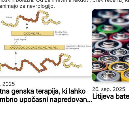
animajo za nevrologijo.
. 2025
26. sep. 2025
na genska terapija, ki lahko
Litijeva bat
bno upočasni napredovanje
ngtonove bolezni