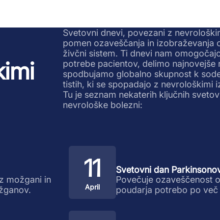
Svetovni dnevi, povezani z nevrološki
pomen ozaveščanja in izobraževanja o ra
živčni sistem. Ti dnevi nam omogočaj
kimi
potrebe pacientov, delimo najnovejše r
spodbujamo globalno skupnost k sodel
tistih, ki se spopadajo z nevrološkimi iz
Tu je seznam nekaterih ključnih svetov
nevrološke bolezni:
11
Svetovni dan Parkinsonov
z možgani in
Povečuje ozaveščenost o 
April
žganov.
poudarja potrebo po več 