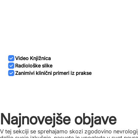
Video Knjižnica
Radiološke slike
Zanimivi klinični primeri iz prakse
Najnovejše objave
V tej sekciji se sprehajamo skozi zgodovino nevrologij
delijo svoje izkušnje, nasvete in vpoglede v svet nevr