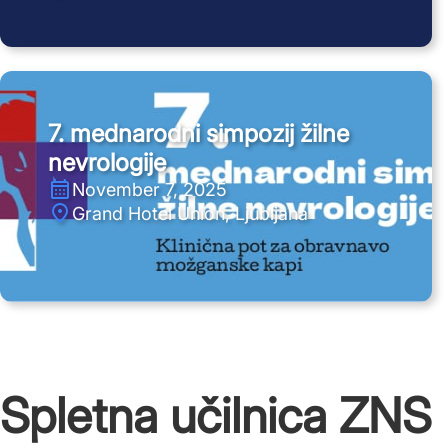
7. mednarodni simpozij žilne
nevrologije
November 7, 2025
Grand Hotel Union, Ljubljana
Spletna učilnica ZNS