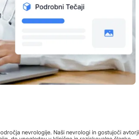
dročja nevrologije. Naši nevrologi in gostujoči avtorji
njig, do vpogledov v klinične in raziskovalne članke,