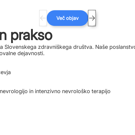
Več objav
n prakso
ota Slovenskega zdravniškega društva. Naše poslanstv
ovalne dejavnosti.
čevja
nevrologijo in intenzivno nevrološko terapijo