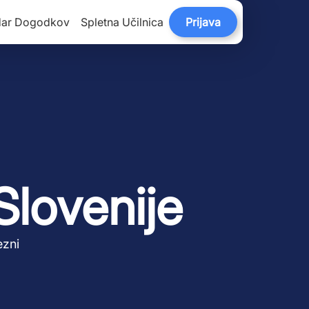
dar Dogodkov
Spletna Učilnica
Prijava
Slovenije
ezni