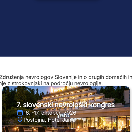
Združenja nevrologov Slovenije in o drugih domačih i
nje z strokovnjaki na področju nevrologije.
7. slovenski nevrološki kongres
16. -17. oktober, 2026
Postojna, Hotel Jama