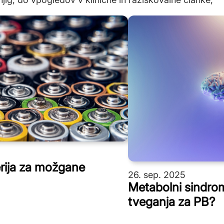
erija za možgane
26. sep. 2025
Metabolni sindro
tveganja za PB?