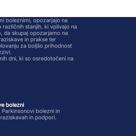
mi boleznimi, opozarjajo na
zličnih stanjih, ki vplivajo na
o, da skupaj opozarjamo na
aziskave in prakse ter
ovanju za boljšo prihodnost
zivi.
nih dni, ki so osredotočeni na
e bolezni
Parkinsonovi bolezni in
raziskavah in podpori.