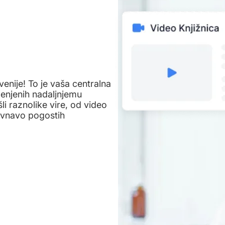
venije! To je vaša centralna
enjenih nadaljnjemu
i raznolike vire, od video
ravnavo pogostih