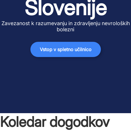
Slovenije
Zavezanost k razumevanju in zdravljenju nevroloških
bolezni
Vstop v spletno učilnico
Koledar dogodkov