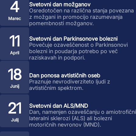
4
Svetovni dan možganov
Osredotočen na različna stanja povezana
z možgani in promocijo razumevanja
Marec
pomembnosti možganov.
11
Svetovni dan Parkinsonove bolezni
Povečuje ozaveščenost o Parkinsonovi
bolezni in poudarja potrebo po več
April
raziskavah in podpori.
18
Dan ponosa avtističnih oseb
Praznuje nevrodiverziteto ljudi z
Junij
avtističnim spektrom.
21
Svetovni dan ALS/MND
Dan, namenjen ozaveščanju o amiotrofični
lateralni sklerozi (ALS) ali bolezni
Julij
motoričnih nevronov (MND).