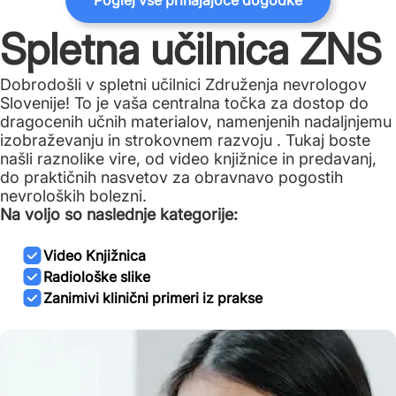
Poglej vse prihajajoče dogodke
Spletna učilnica ZNS
Dobrodošli v spletni učilnici Združenja nevrologov
Slovenije! To je vaša centralna točka za dostop do
dragocenih učnih materialov, namenjenih nadaljnjemu
izobraževanju in strokovnem razvoju . Tukaj boste
našli raznolike vire, od video knjižnice in predavanj,
do praktičnih nasvetov za obravnavo pogostih
nevroloških bolezni.
Na voljo so naslednje kategorije:
Video Knjižnica
Radiološke slike
Zanimivi klinični primeri iz prakse