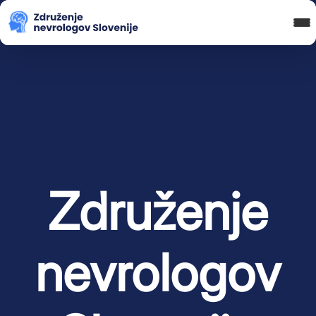
Blog in novice
Koledar Dogodkov
Spletna Učilnica
Prijava
Združenje
nevrologov