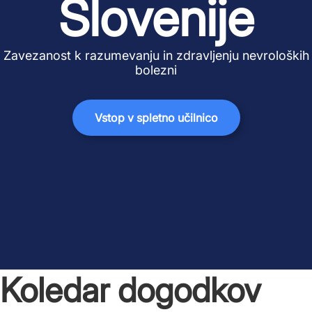
Slovenije
Zavezanost k razumevanju in zdravljenju nevroloških
bolezni
Vstop v spletno učilnico
Koledar dogodkov