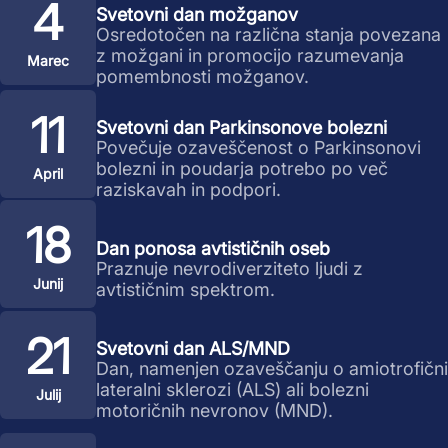
4
Svetovni dan možganov
Osredotočen na različna stanja povezana
z možgani in promocijo razumevanja
Marec
pomembnosti možganov.
11
Svetovni dan Parkinsonove bolezni
Povečuje ozaveščenost o Parkinsonovi
bolezni in poudarja potrebo po več
April
raziskavah in podpori.
18
Dan ponosa avtističnih oseb
Praznuje nevrodiverziteto ljudi z
Junij
avtističnim spektrom.
21
Svetovni dan ALS/MND
Dan, namenjen ozaveščanju o amiotrofični
lateralni sklerozi (ALS) ali bolezni
Julij
motoričnih nevronov (MND).