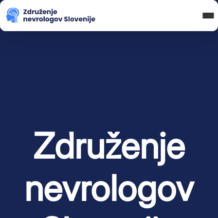
Blog in novice
Koledar Dogodkov
Spletna Učilnica
Prijava
Združenje
nevrologov