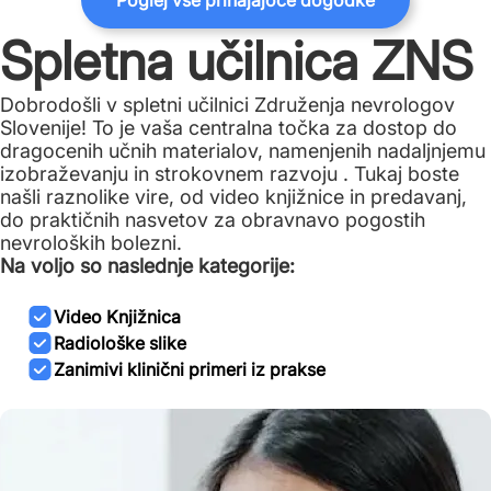
Poglej vse prihajajoče dogodke
Spletna učilnica ZNS
Dobrodošli v spletni učilnici Združenja nevrologov
Slovenije! To je vaša centralna točka za dostop do
dragocenih učnih materialov, namenjenih nadaljnjemu
izobraževanju in strokovnem razvoju . Tukaj boste
našli raznolike vire, od video knjižnice in predavanj,
do praktičnih nasvetov za obravnavo pogostih
nevroloških bolezni.
Na voljo so naslednje kategorije:
Video Knjižnica
Radiološke slike
Zanimivi klinični primeri iz prakse