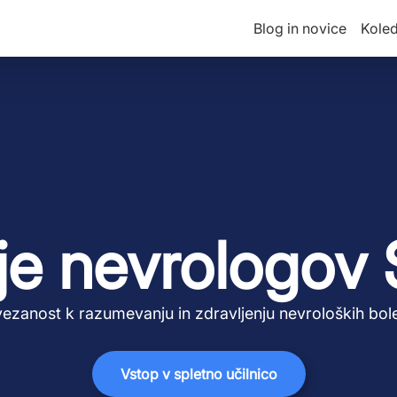
Blog in novice
Kole
e nevrologov 
ezanost k razumevanju in zdravljenju nevroloških bol
Vstop v spletno učilnico