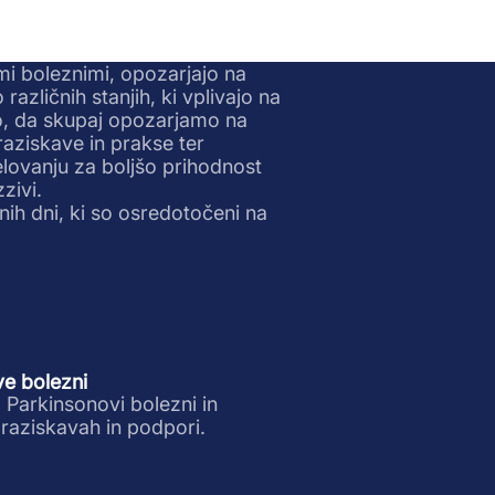
mi boleznimi, opozarjajo na
zličnih stanjih, ki vplivajo na
o, da skupaj opozarjamo na
aziskave in prakse ter
ovanju za boljšo prihodnost
zivi.
nih dni, ki so osredotočeni na
e bolezni
Parkinsonovi bolezni in
raziskavah in podpori.