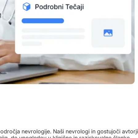
dročja nevrologije. Naši nevrologi in gostujoči avtorji
njig, do vpogledov v klinične in raziskovalne članke,