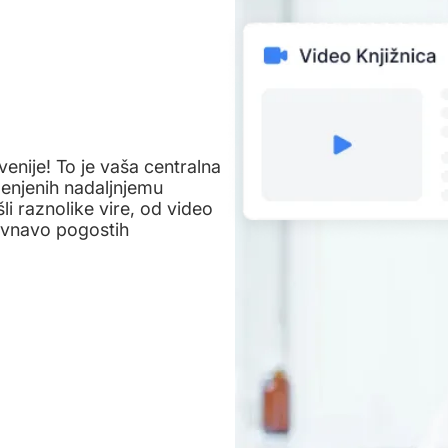
venije! To je vaša centralna
enjenih nadaljnjemu
i raznolike vire, od video
ravnavo pogostih