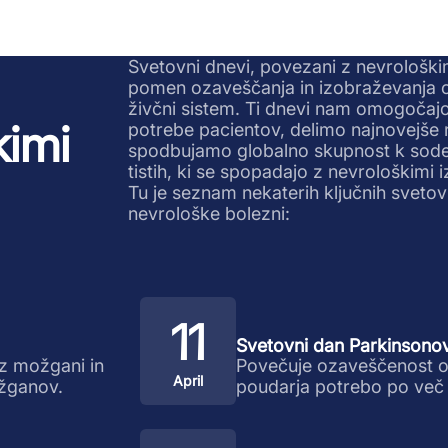
Svetovni dnevi, povezani z nevrološki
pomen ozaveščanja in izobraževanja o ra
živčni sistem. Ti dnevi nam omogočaj
kimi
potrebe pacientov, delimo najnovejše r
spodbujamo globalno skupnost k sodel
tistih, ki se spopadajo z nevrološkimi iz
Tu je seznam nekaterih ključnih svetov
nevrološke bolezni:
11
Svetovni dan Parkinsonov
z možgani in
Povečuje ozaveščenost o 
April
žganov.
poudarja potrebo po več 