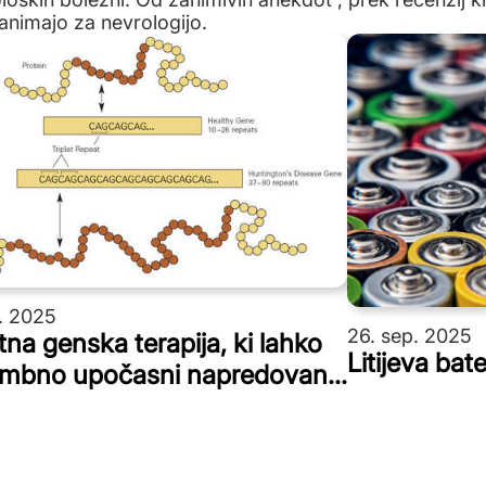
animajo za nevrologijo.
. 2025
26. sep. 2025
na genska terapija, ki lahko
Litijeva bat
bno upočasni napredovanje
ngtonove bolezni