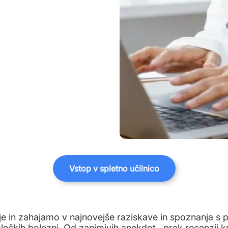
Vstop v spletno učilnico
e in zahajamo v najnovejše raziskave in spoznanja s po
oloških bolezni. Od zanimivih anekdot , prek recenzij k