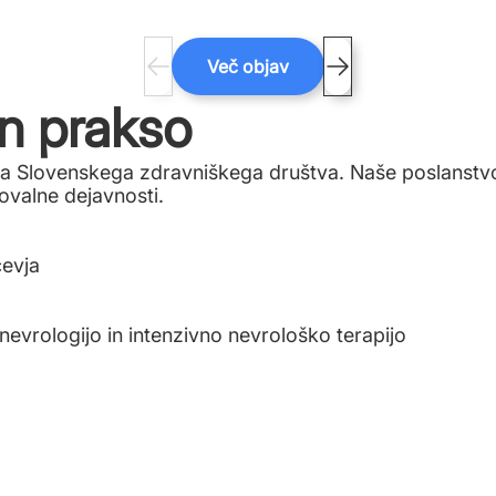
Več objav
n prakso
ota Slovenskega zdravniškega društva. Naše poslanstv
ovalne dejavnosti.
čevja
nevrologijo in intenzivno nevrološko terapijo