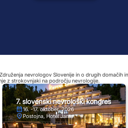
Združenja nevrologov Slovenije in o drugih domačih i
nje z strokovnjaki na področju nevrologije.
7. slovenski nevrološki kongres
16. -17. oktober, 2026
Postojna, Hotel Jama