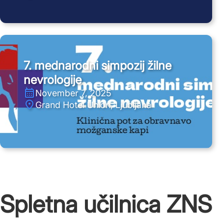
7. mednarodni simpozij žilne
nevrologije
November 7, 2025
Grand Hotel Union, Ljubljana
Spletna učilnica ZNS