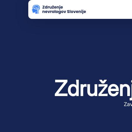
Združenj
Zav