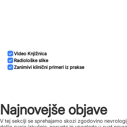
Video Knjižnica
Radiološke slike
Zanimivi klinični primeri iz prakse
Najnovejše objave
V tej sekciji se sprehajamo skozi zgodovino nevrologij
delijo svoje izkušnje, nasvete in vpoglede v svet nevr