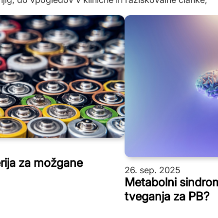
erija za možgane
26. sep. 2025
Metabolni sindro
tveganja za PB?