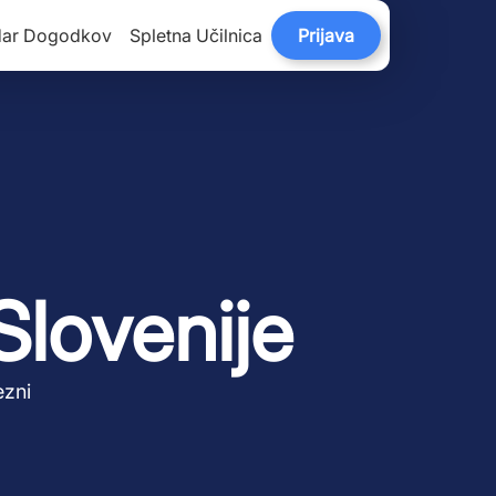
dar Dogodkov
Spletna Učilnica
Prijava
Slovenije
ezni