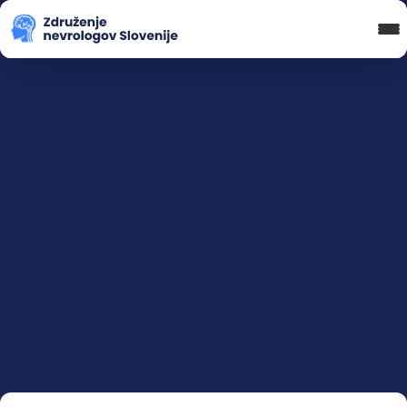
Blog in novice
Koledar Dogodkov
Spletna Učilnica
Prijava