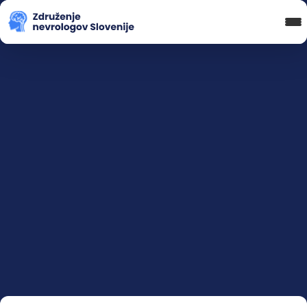
Blog in novice
Koledar Dogodkov
Spletna Učilnica
Prijava