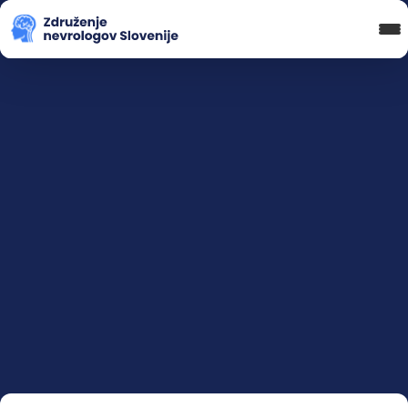
Blog in novice
Koledar Dogodkov
Spletna Učilnica
Prijava