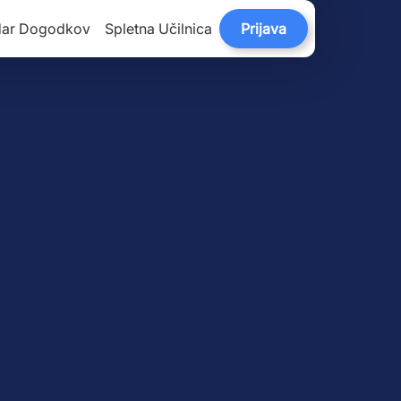
dar Dogodkov
Spletna Učilnica
Prijava