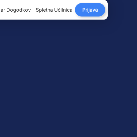
dar Dogodkov
Spletna Učilnica
Prijava