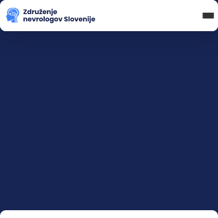
Blog in novice
Koledar Dogodkov
Spletna Učilnica
Prijava