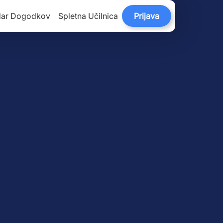
dar Dogodkov
Spletna Učilnica
Prijava