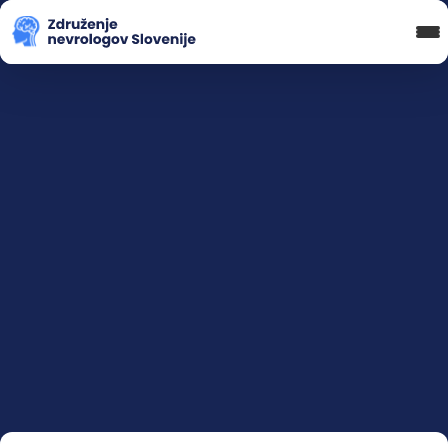
Blog in novice
Koledar Dogodkov
Spletna Učilnica
Prijava