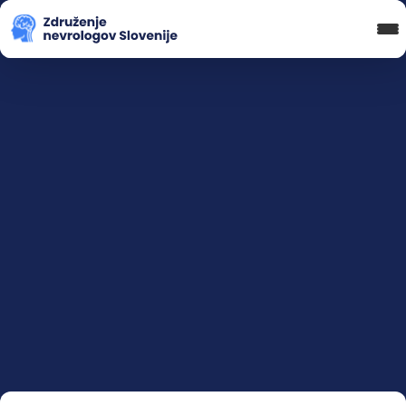
Blog in novice
Koledar Dogodkov
Spletna Učilnica
Prijava