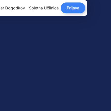
dar Dogodkov
Spletna Učilnica
Prijava