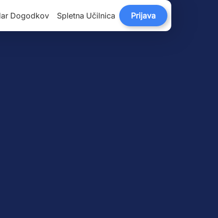
dar Dogodkov
Spletna Učilnica
Prijava