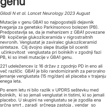
genu
Giladi N et al. Lancet Neurology 2023 August
Mutacije v genu GBA1 so najpogostejši dejavnik
tveganja za genetsko Parkinsonovo bolezen (PB).
Predpostavlja se, da je mehanizem z GBA1 povezane
PB kopičenje glukozilceramida v nigrostraitnih
nevronih. Venglustat je zaviralec glukozilceramid
sintetaze. Cilj dvojno slepe študije bil oceniti
učinkovitost venglustata pri bolnikih v zgodnji fazi
PB, ki so imeli mutacije v GBA1 genu.
221 udeležencev iz 16 držav z zgodnjo PD in eno ali
več različic GBA1 je bilo randomiziranih za peroralno
jemanje venglustata (15 mg/dan) ali placeba v trajanju
enega leta.
Po enem letu ni bilo razlik v UPDRS seštevku med
bolnikih, ki so jemali venglustat in tistimi, ki so jemali
placebo. U skupini na venglustatu se je zgodila ena
srčna smrt , zaradi srčnega zastoja , vendar so