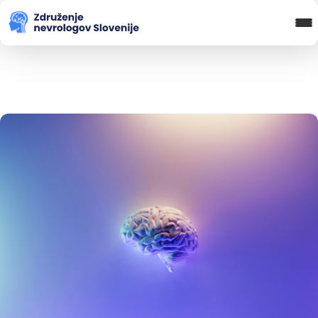
Blog in novice
Koledar Dogodkov
Spletna Učilnica
Prijava