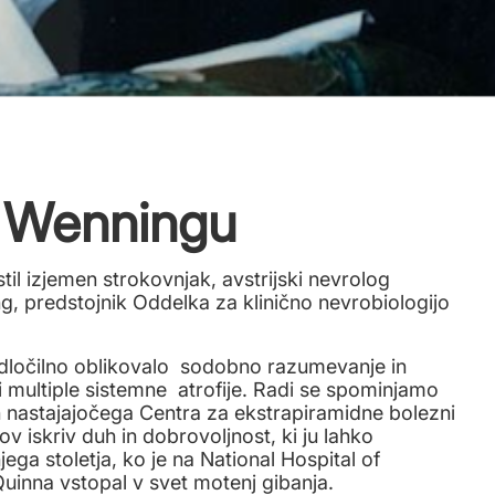
u Wenningu
til izjemen strokovnjak, avstrijski nevrolog
, predstojnik Oddelka za klinično nevrobiologijo
odločilno oblikovalo sodobno razumevanje in
i multiple sistemne atrofije. Radi se spominjamo
h nastajajočega Centra za ekstrapiramidne bolezni
ov iskriv duh in dobrovoljnost, ki ju lahko
jega stoletja, ko je na National Hospital of
uinna vstopal v svet motenj gibanja.