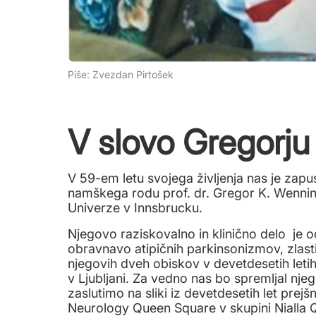
Piše: Zvezdan Pirtošek
V slovo Gregorj
V 59-em letu svojega življenja nas je zapus
namškega rodu prof. dr. Gregor K. Wenning
Univerze v Innsbrucku.
Njegovo raziskovalno in klinično delo je 
obravnavo atipičnih parkinsonizmov, zlast
njegovih dveh obiskov v devetdesetih leti
v Ljubljani. Za vedno nas bo spremljal njeg
zaslutimo na sliki iz devetdesetih let prejšn
Neurology Queen Square v skupini Nialla Q