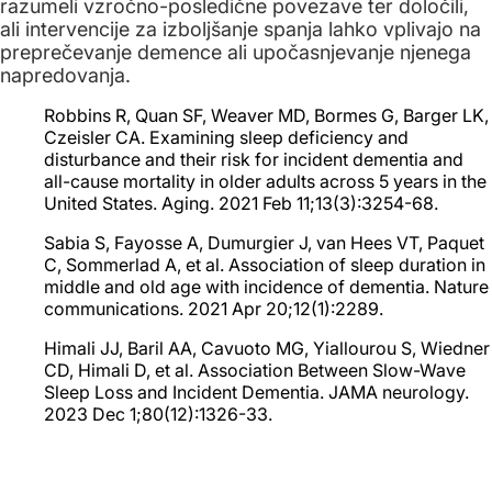
razumeli vzročno-posledične povezave ter določili,
ali intervencije za izboljšanje spanja lahko vplivajo na
preprečevanje demence ali upočasnjevanje njenega
napredovanja.
Robbins R, Quan SF, Weaver MD, Bormes G, Barger LK,
Czeisler CA. Examining sleep deficiency and
disturbance and their risk for incident dementia and
all-cause mortality in older adults across 5 years in the
United States. Aging. 2021 Feb 11;13(3):3254-68.
Sabia S, Fayosse A, Dumurgier J, van Hees VT, Paquet
C, Sommerlad A, et al. Association of sleep duration in
middle and old age with incidence of dementia. Nature
communications. 2021 Apr 20;12(1):2289.
Himali JJ, Baril AA, Cavuoto MG, Yiallourou S, Wiedner
CD, Himali D, et al. Association Between Slow-Wave
Sleep Loss and Incident Dementia. JAMA neurology.
2023 Dec 1;80(12):1326-33.