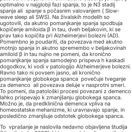
optimalno v najglobji fazi spanja, to je N3 stadij
spanja ali spanje s počasnim valovanjem ( Slow-
wave sleep ali SWS). Na živalskih modelih so
ugotovili, da akutno pomanjkanje spanja spodbuja
kopičenje amiloida β in tau, dveh beljakovin, ki se
prav tako kopičita pri Alzheimerjevi bolezni (AD).
Pomembno je poudariti, da povezava med akutno
motnjo spanja in akutno spremembo v beljakovinah
amiloid β in tau nujno ne pomeni, da kronično
pomanjkanje spanja samodejno prispeva h kaskadi
dogodkov, ki vodi v patologijo Alzheimerjeve bolezni.
Ravno tako ni povsem jasno, ali kronično
pomanjkanje globokega spanca povečuje tveganje
za demenco ali povezava deluje v nasprotni smeri.
To pomeni, da patološki procesi povezani z demenco
lahko prispevajo k zmanjšanju globokega spanca.
Možno je, da predklinična demenca vpliva na
homeostatske mehanizme, ki uravnavajo spanje, in
posledično zmanjšuje odstotek globokega spanca.
To vprašanje je naslovila nedavno objavljena študija