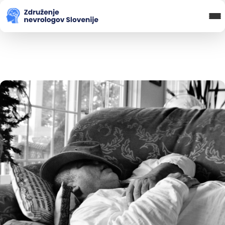
Blog in novice
Koledar Dogodkov
Spletna Učilnica
Prijava