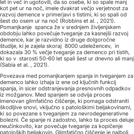
let in več in ugotovili, da so osebe, ki so spale manj
kot pet ur na noč, imele dvakrat večjo verjetnost za
razvoj demence v primerjavi s tistimi, ki so spali od
šest do osem ur na noč (Robbins et al. , 2021).
Pomanjkanje spanca že v srednjem življenjskem
obdobju lahko povečuje tveganje za kasnejši razvoj
demence, kar je razvidno iz druge dolgoročne
študije, ki je zajela skoraj 8000 udeležencev, in
dokazala 30 % večje tveganje za demenco pri tistih,
ki so v starosti 50-60 let spali šest ur dnevno ali manj
(Sabia et al. , 2021).
Povezava med pomanjkanjem spanja in tveganjem za
demenco lahko izhaja iz ene od ključnih funkcij
spanja, in sicer odstranjevanja presnovnih odpadkov
iz možganov. Med spanjem se odvija proces
imenovan glimfatično čiščenje, ki pomaga odstraniti
škodljive snovi, vključno s patološkimi beljakovinami,
ki so povezane s tveganjem za nevrodegenerativne
bolezni. Če spanje ni zadostno, lahko ta proces deluje
neučinkovito, kar povečuje tveganje za kopičenje
patoloških beljakovin. Glimfatično čiščenje je najbolj