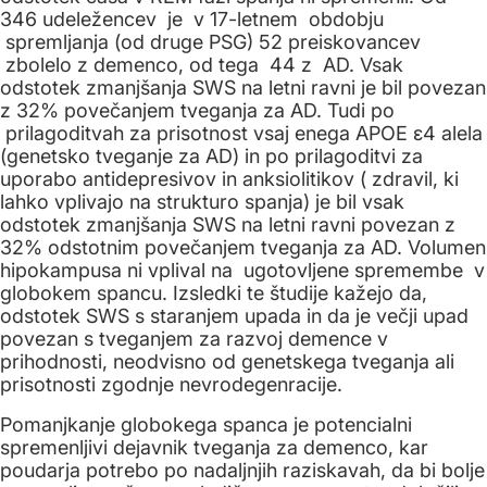
346 udeležencev je v 17-letnem obdobju
spremljanja (od druge PSG) 52 preiskovancev
zbolelo z demenco, od tega 44 z AD. Vsak
odstotek zmanjšanja SWS na letni ravni je bil povezan
z 32% povečanjem tveganja za AD. Tudi po
prilagoditvah za prisotnost vsaj enega APOE ε4 alela
(genetsko tveganje za AD) in po prilagoditvi za
uporabo antidepresivov in anksiolitikov ( zdravil, ki
lahko vplivajo na strukturo spanja) je bil vsak
odstotek zmanjšanja SWS na letni ravni povezan z
32% odstotnim povečanjem tveganja za AD. Volumen
hipokampusa ni vplival na ugotovljene spremembe v
globokem spancu. Izsledki te študije kažejo da,
odstotek SWS s staranjem upada in da je večji upad
povezan s tveganjem za razvoj demence v
prihodnosti, neodvisno od genetskega tveganja ali
prisotnosti zgodnje nevrodegenracije.
Pomanjkanje globokega spanca je potencialni
spremenljivi dejavnik tveganja za demenco, kar
poudarja potrebo po nadaljnjih raziskavah, da bi bolje