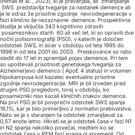
(Himali et al. , 2023), ki je preverjala, ali zmanjšanje
SWS predstavlja tveganje za nastanek demence ali
je le odraz že prisotne zgodnje nevrodegeneracije v
fazi klinično še nezaznavne demence. Prospektivna
študija je vključila 343 kognitivno zdravih
posameznikov starih 60 ali več let, ki so opravili dve
nočni polisomnografiji (PSG), v katerih je določen
odstotek SWS, in sicer v obdobju od leta 1995 do
1998 in od leta 2001 do 2003. Preiskovance so nato
sledili do 17 let in spremljali pojav demence. Pri tem
so upoštevali prisotnost genetskega tveganja za
Alzheimerjevo demenco ( ApoE 4 status) in volumen
hipokampusa kot kazalec eventualno prisotne
zgodnje nevrodegenracije. MRI je bil izveden pred
drugim PSG pregledom, torej v obdobju, ko
posamezniki niso kazali kliničnih znakov demence.
Na prvi PSG je bil povprečni odstotek SWS spanja
18,1%, kar je bilo primerljivo z normativi prebivalstva.
Nato se je s staranjem ta odstotek zmanjševal za
0,57 enote letno. Hkrati se je odstotek časa v fazi N1
in N2 spanja nekoliko povečal, medtem ko se
odstotek časa v REM fazi spanja ni spremenil. Od