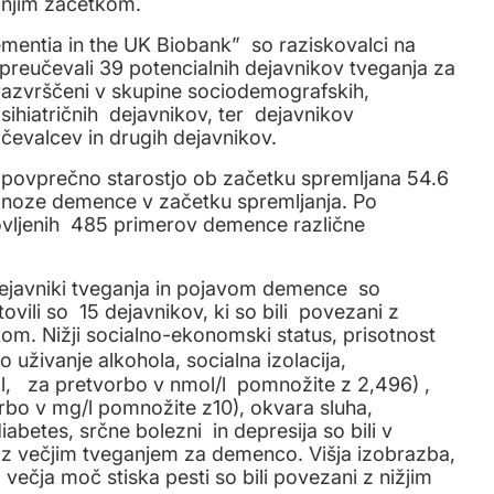
dnjim začetkom.
ementia in the UK Biobank” so raziskovalci na
preučevali 39 potencialnih dejavnikov tveganja za
razvrščeni v skupine sociodemografskih,
psihiatričnih dejavnikov, ter dejavnikov
ačevalcev in drugih dejavnikov.
z povprečno starostjo ob začetku spremljana 54.6
diagnoze demence v začetku spremljanja. Po
tovljenih 485 primerov demence različne
ejavniki tveganja in pojavom demence so
vili so 15 dejavnikov, ki so bili povezani z
. Nižji socialno-ekonomski status, prisotnost
 uživanje alkohola, socialna izolacija,
l, za pretvorbo v nmol/l pomnožite z 2,496) ,
rbo v mg/l pomnožite z10), okvara sluha,
abetes, srčne bolezni in depresija so bili v
z večjim tveganjem za demenco. Višja izobrazba,
večja moč stiska pesti so bili povezani z nižjim