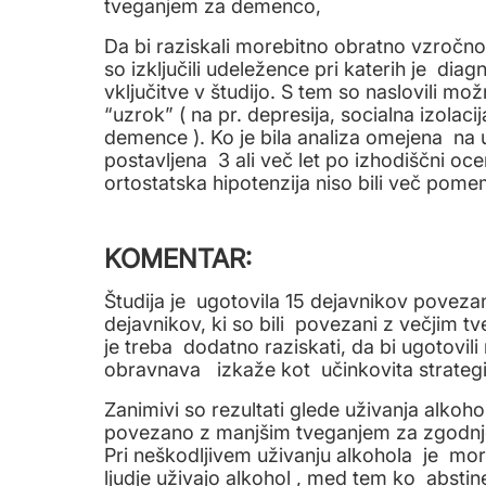
tveganjem za demenco,
Da bi raziskali morebitno obratno vzročno 
so izključili udeležence pri katerih je di
vključitve v študijo. S tem so naslovili mož
“uzrok” ( na pr. depresija, socialna izolaci
demence ). Ko je bila analiza omejena na u
postavljena 3 ali več let po izhodiščni oce
ortostatska hipotenzija niso bili več po
KOMENTAR:
Študija je ugotovila 15 dejavnikov povez
dejavnikov, ki so bili povezani z večjim 
je treba dodatno raziskati, da bi ugotovi
obravnava izkaže kot učinkovita strategi
Zanimivi so rezultati glede uživanja alkoho
povezano z manjšim tveganjem za zgodnj
Pri neškodljivem uživanju alkohola je mor
ljudje uživajo alkohol , med tem ko abstin