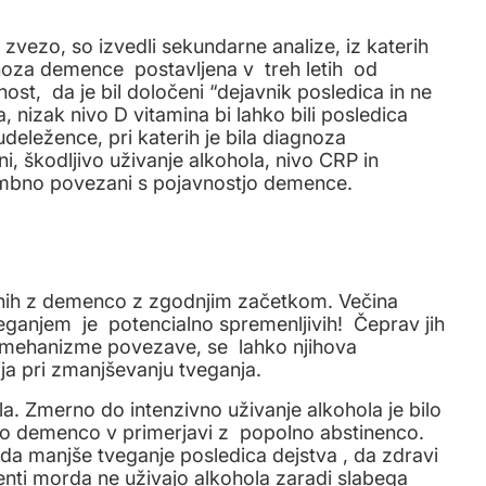
zvezo, so izvedli sekundarne analize, iz katerih
agnoza demence postavljena v treh letih od
nost, da je bil določeni “dejavnik posledica in ne
ja, nizak nivo D vitamina bi lahko bili posledica
deležence, pri katerih je bila diagnoza
ni, škodljivo uživanje alkohola, nivo CRP in
membno povezani s pojavnostjo demence.
anih z demenco z zgodnjim začetkom. Večina
tveganjem je potencialno spremenljivih! Čeprav jih
li mehanizme povezave, se lahko njihova
ja pri zmanjševanju tveganja.
la. Zmerno do intenzivno uživanje alkohola je bilo
o demenco v primerjavi z popolno abstinenco.
da manjše tveganje posledica dejstva , da zdravi
enti morda ne uživajo alkohola zaradi slabega