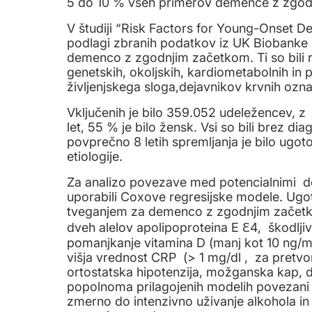
5 do 10 % vseh primerov demence z zgo
V študiji “Risk Factors for Young-Onset D
podlagi zbranih podatkov iz UK Biobanke 
demenco z zgodnjim začetkom. Ti so bili 
genetskih, okoljskih, kardiometabolnih in 
življenjskega sloga,dejavnikov krvnih ozn
Vključenih je bilo 359.052 udeležencev, 
let, 55 % je bilo žensk. Vsi so bili brez 
povprečno 8 letih spremljanja je bilo ugo
etiologije.
Za analizo povezave med potencialnimi d
uporabili Coxove regresijske modele. Ugoto
tveganjem za demenco z zgodnjim začetkom
dveh alelov apolipoproteina E ℇ4, škodljivo
pomanjkanje vitamina D (manj kot 10 ng/m
višja vrednost CRP (> 1 mg/dl , za pretvo
ortostatska hipotenzija, možganska kap, di
popolnoma prilagojenih modelih povezani 
zmerno do intenzivno uživanje alkohola in 