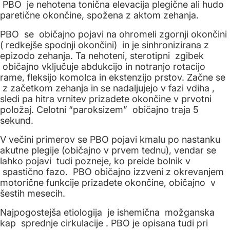
PBO je nehotena tonična elevacija plegične ali hudo
paretične okončine, spožena z aktom zehanja.
PBO se običajno pojavi na ohromeli zgornji okončini
( redkejše spodnji okončini) in je sinhronizirana z
epizodo zehanja. Ta nehoteni, sterotipni zgibek
običajno vključuje abdukcijo in notranjo rotacijo
rame, fleksijo komolca in ekstenzijo prstov. Začne se
z začetkom zehanja in se nadaljujejo v fazi vdiha ,
sledi pa hitra vrnitev prizadete okončine v prvotni
položaj. Celotni “paroksizem” običajno traja 5
sekund.
V večini primerov se PBO pojavi kmalu po nastanku
akutne plegije (običajno v prvem tednu), vendar se
lahko pojavi tudi pozneje, ko preide bolnik v
spastično fazo. PBO običajno izzveni z okrevanjem
motorične funkcije prizadete okončine, običajno v
šestih mesecih.
Najpogostejša etiologija je ishemična možganska
kap sprednje cirkulacije . PBO je opisana tudi pri