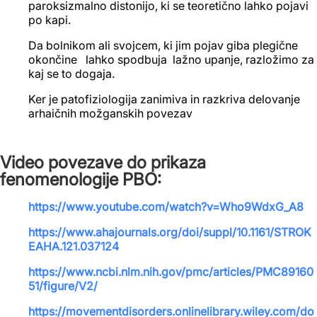
paroksizmalno distonijo, ki se teoretično lahko pojavi
po kapi.
Da bolnikom ali svojcem, ki jim pojav giba plegične
okončine lahko spodbuja lažno upanje, razložimo za
kaj se to dogaja.
Ker je patofiziologija zanimiva in razkriva delovanje
arhaičnih možganskih povezav
Video povezave do prikaza
fenomenologije PBO:
https://www.youtube.com/watch?v=Who9WdxG_A8
https://www.ahajournals.org/doi/suppl/10.1161/STROK
EAHA.121.037124
https://www.ncbi.nlm.nih.gov/pmc/articles/PMC89160
51/figure/V2/
https://movementdisorders.onlinelibrary.wiley.com/do