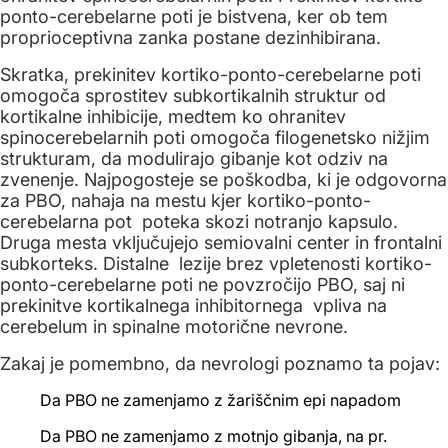
ponto-cerebelarne poti je bistvena, ker ob tem
proprioceptivna zanka postane dezinhibirana.
Skratka, prekinitev kortiko-ponto-cerebelarne poti
omogoča sprostitev subkortikalnih struktur od
kortikalne inhibicije, medtem ko ohranitev
spinocerebelarnih poti omogoča filogenetsko nižjim
strukturam, da modulirajo gibanje kot odziv na
zvenenje. Najpogosteje se poškodba, ki je odgovorna
za PBO, nahaja na mestu kjer kortiko-ponto-
cerebelarna pot poteka skozi notranjo kapsulo.
Druga mesta vključujejo semiovalni center in frontalni
subkorteks. Distalne lezije brez vpletenosti kortiko-
ponto-cerebelarne poti ne povzročijo PBO, saj ni
prekinitve kortikalnega inhibitornega vpliva na
cerebelum in spinalne motorične nevrone.
Zakaj je pomembno, da nevrologi poznamo ta pojav:
Da PBO ne zamenjamo z žariščnim epi napadom
Da PBO ne zamenjamo z motnjo gibanja, na pr.