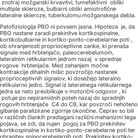
znotraj možganski krvavitvi, tumefaktivni obliki
multiple skleroze, bulbarni obliki amiotrofične
lateralne skleroze, tuberkulomu možganskega debla.
Patofiziologija PBO ni povsem jasna. Hipoteza je, da
PBO nastane zaradi prekinitve kortikospinalne,
kortikobulbarne in kortiko-ponto-cerebelarnie poti ,
ob ohranjenosti proprioceptivne zanke, ki prenaša
signale med hrbtenjačo, paleocerebelumom,
lateralnim retikularnim jedrom nazaj v sprednje
rogove hrbtenjače. Med zehanjem močne
kontrakcije dihalnih mišic povzročijo nastanek
proprioceptivnih signalov, ki dosežejo lateralno
retikularno jedro. Signal iz lateralnega retikularnega
jedra se nato preoblikuje v motorični odgovor , ki
potuje po nepiramidnih poteh nazaj do sprednjih
rogovih hrbtenjače C4 do C8, kar povzroči nehoteno
gibanje paralizirane zgornje okončine. Čeprav so bili
v različnih člankih predlagani različni mehanizmi tega
pojava, se zdi, da nujen pogoj za PBO prekinitev
kortikospinalne in kortiko-ponto-cerebelarne poti ter
ohranitev spinocerebelarnih poti. Prekinitev kortiko-