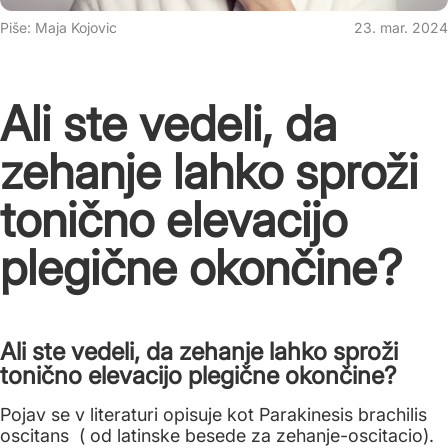
Piše: Maja Kojovic
23. mar. 2024
Ali ste vedeli, da
zehanje lahko sproži
tonično elevacijo
plegične okončine?
Ali ste vedeli, da zehanje lahko sproži
tonično elevacijo plegične okončine?
Pojav se v literaturi opisuje kot Parakinesis brachilis
oscitans ( od latinske besede za zehanje-oscitacio).