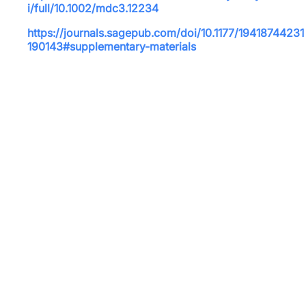
i/full/10.1002/mdc3.12234
https://journals.sagepub.com/doi/10.1177/19418744231
190143#supplementary-materials