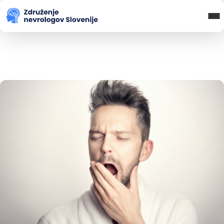
Blog in novice
Koledar Dogodkov
Spletna Učilnica
Prijava